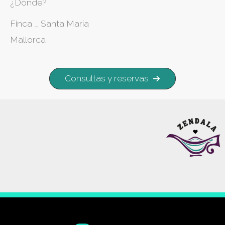
¿Dónde?
Finca
_
Santa María
Mallorca
Consultas y reservas