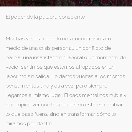
El poder de la palabra consciente
Muchas veces, cuando nos encontramos en
medio de una crisis personal, un conflicto de
pareja, una insatisfacción laboral o un momento de
vacío, sentimos que estamos atrapados en un
laberinto sin salida. Le damos vueltas a los mismos
pensamientos una y otra vez, pero siempre
llegamos al mismo lugar. El caos mental nos nubla y
nos impide ver que la solución no está en cambiar
lo que pasa fuera, sino en transformar cómo lo
miramos por dentro.