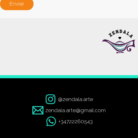
Enviar
@zendala.arte
zendala.arte@gmail.com
+34722260543