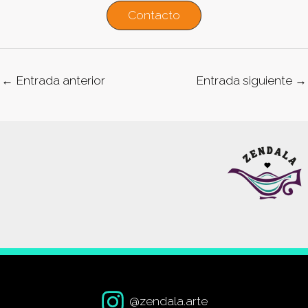
Contacto
←
Entrada anterior
Entrada siguiente
→
@zendala.arte