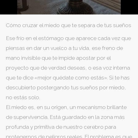
Cómo cruzar el miedo que te separa de tus sueños
Ese frío en el estómago que aparece cada vez que
piensas en dar un vuelco a tu vida, ese freno de
mano invisible que te impide apostar por el
proyecto que de verdad deseas, o esa voz interna
que te dice «mejor quédate como estás». Si te has
descubierto postergando tus sueños por miedo,
no estás solo.
​El miedo es, en su origen, un mecanismo brillante
de supervivencia. Está guardado en la zona más
profunda y primitiva de nuestro cerebro para
protegernos de peligros reales. El problema es que