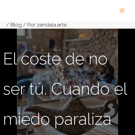
Ir
al
contenido
/
Blog
/ Por
zendala.arte
El coste de no
ser tú. Cuando el
miedo paraliza